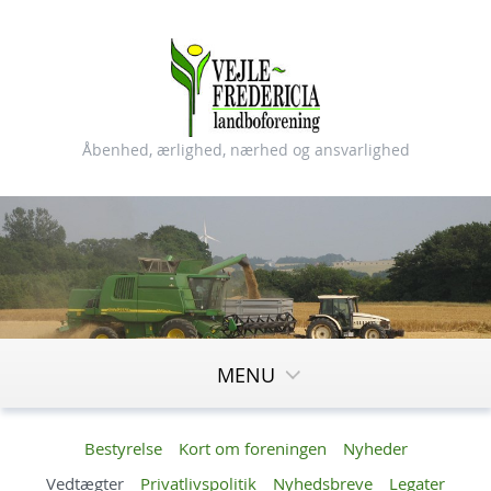
Åbenhed, ærlighed, nærhed og ansvarlighed
MENU
Bestyrelse
Kort om foreningen
Nyheder
Vedtægter
Privatlivspolitik
Nyhedsbreve
Legater