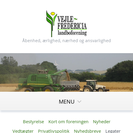
Åbenhed, ærlighed, nærhed og ansvarlighed
MENU
Bestyrelse
Kort om foreningen
Nyheder
Vedtægter
Privatlivspolitik
Nyhedsbreve
Legater