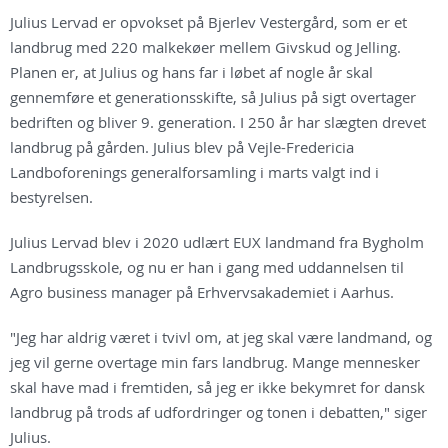
Julius Lervad er opvokset på Bjerlev Vestergård, som er et
landbrug med 220 malkekøer mellem Givskud og Jelling.
Planen er, at Julius og hans far i løbet af nogle år skal
gennemføre et generationsskifte, så Julius på sigt overtager
bedriften og bliver 9. generation. I 250 år har slægten drevet
landbrug på gården. Julius blev på Vejle-Fredericia
Landboforenings generalforsamling i marts valgt ind i
bestyrelsen.
Julius Lervad blev i 2020 udlært EUX landmand fra Bygholm
Landbrugsskole, og nu er han i gang med uddannelsen til
Agro business manager på Erhvervsakademiet i Aarhus.
"Jeg har aldrig været i tvivl om, at jeg skal være landmand, og
jeg vil gerne overtage min fars landbrug. Mange mennesker
skal have mad i fremtiden, så jeg er ikke bekymret for dansk
landbrug på trods af udfordringer og tonen i debatten," siger
Julius.